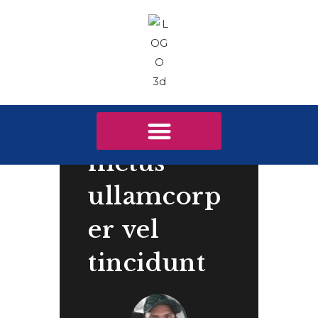
Nulla
metus
metus
ullamcorp
er vel
tincidunt