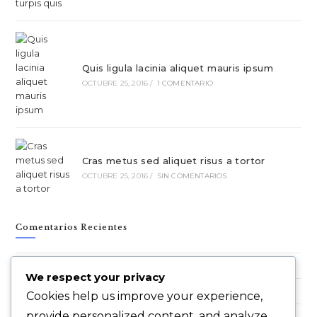
Quis ligula lacinia aliquet mauris ipsum
OCTUBRE 25, 2016
/
1 COMENTARIO
Cras metus sed aliquet risus a tortor
OCTUBRE 25, 2016
/
SIN COMENTARIOS
Comentarios Recientes
OceanWP
en
Nulla metus metus ullamcorper vel tincidunt
We respect your privacy
OceanWP
en
Quis ligula lacinia aliquet mauris ipsum
Cookies help us improve your experience,
provide personalized content, and analyze
OceanWP
en
Luctus non massa fusce ac turpis quis